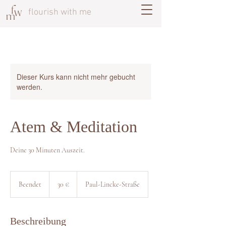
flourish with me
Dieser Kurs kann nicht mehr gebucht
werden.
Atem & Meditation
Deine 30 Minuten Auszeit.
30
Euro
Beendet
B
30 €
Paul-Lincke-Straße
e
e
n
Beschreibung
d