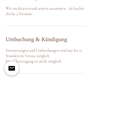
e
Wir meditieren und atmen zusammen - du buchst
t
direkt 3 Termine.
Umbuchung & Kündigung
Stornierungen und Umbuchungen sind nur bis 12
Stunden im Voraus möglich.
Eine Übertragung ist nicht möglich.
Kontaktangaben
Paul-Lincke-Straße 13, Burglengenfeld,
Deutschland
antonia.stangl@gmx.de