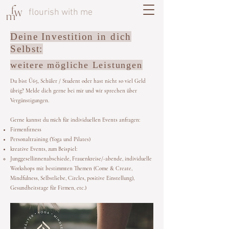
flourish with me
Deine Investition in dich
Selbst:
weitere mögliche Leistungen
Du bist Ü65, Schüler / Student oder hast nicht so viel Geld
übrig? Melde dich gerne bei mir und wir sprechen über
Vergünstigungen.
Gerne kannst du mich für individuellen Events anfragen:
Firmenfitness
Personaltraining (Yoga und Pilates)
kreative Events, zum Beispiel:
Junggesellinnenabschiede, Frauenkreise/-abende, individuelle
Workshops mit bestimmten Themen (Come & Create,
Mindfulness, Selbstliebe, Circles, positive Einstellung),
Gesundheitstage für Firmen, etc.)