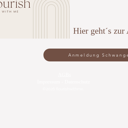
Hier geht´s zu
Anmeldung Schwange
AGBs
Impressum - Datenschutz
©2026 flourishwithme.