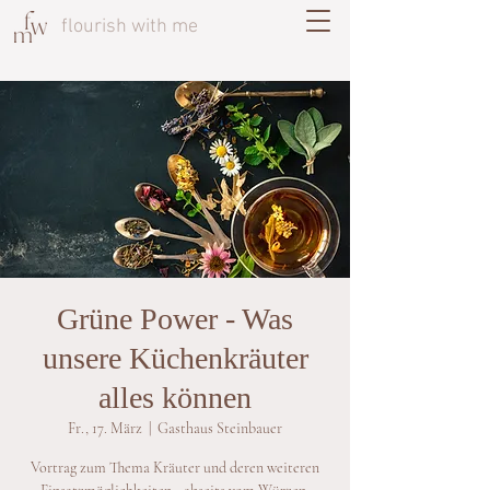
flourish with me
Grüne Power - Was
unsere Küchenkräuter
alles können
Fr., 17. März
  |  
Gasthaus Steinbauer
Vortrag zum Thema Kräuter und deren weiteren