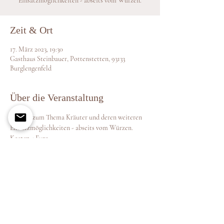
Einsatzmöglichkeiten - abseits vom Würzen.
Zeit & Ort
17. März 2023, 19:30
Gasthaus Steinbauer, Pottenstetten, 93133
Burglengenfeld
Über die Veranstaltung
Vortrag zum Thema Kräuter und deren weiteren 
Einsatzmöglichkeiten - abseits vom Würzen.
Kosten 4 Euro
Teilnahme mit vorheriger Anmeldung bei Maria 
Stangl
Telefonnummer: 0160 94938093
Anmeldefrist ist der 03.03.2023