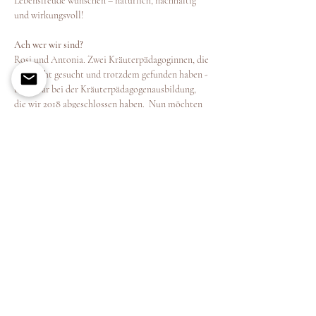
Lebensfreude wünschen – natürlich, nachhaltig 
und wirkungsvoll!
Ach wer wir sind?
Rosi und Antonia. Zwei Kräuterpädagoginnen, die 
sich nicht gesucht und trotzdem gefunden haben - 
und zwar bei der Kräuterpädagogenausbildung, 
die wir 2018 abgeschlossen haben.  Nun möchten 
wir euch zu Grünpflanzenfans, Kräutervisionären, 
Genußvielfältlern, Wildlingen und 
Kräuterenthusiasten machen und die Welt der 
Wildkräuter eröffnen. Antonia & Rosi - 
wurzelnah & krautverliebt. 
KOSTEN:
69 Euro pro Person*
Mehr anzeigen