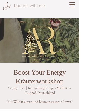
flourish with me
Boost Your Energy
Kräuterworkshop
Sa., 05. Apr.
  |  
Biergredweg 8, 93142 Maxhütte-
Haidhof, Deutschland
Mit Wildkräutern und Bäumen zu mehr Power!